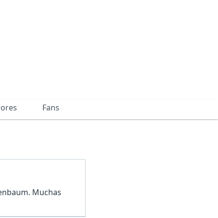
dores
Fans
enenbaum. Muchas