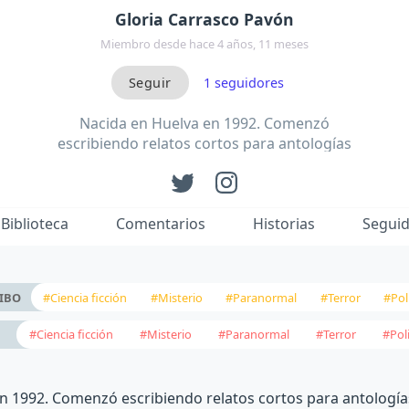
Gloria Carrasco Pavón
Miembro desde hace 4 años, 11 meses
1
seguidores
Nacida en Huelva en 1992. Comenzó
escribiendo relatos cortos para antologías
has…
Biblioteca
Comentarios
Historias
Segui
#Ciencia ficción
#Misterio
#Paranormal
#Terror
#Pol
IBO
#Ciencia ficción
#Misterio
#Paranormal
#Terror
#Pol
n 1992. Comenzó escribiendo relatos cortos para antología