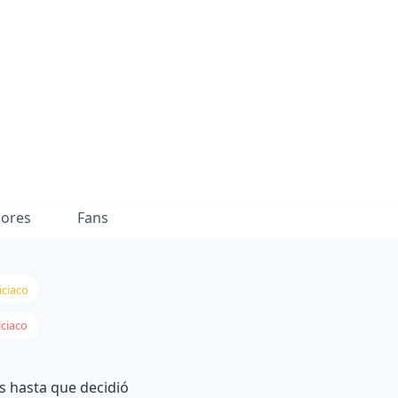
dores
Fans
iciaco
iciaco
s hasta que decidió