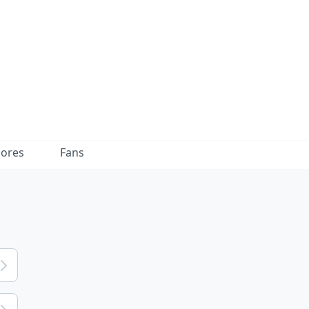
dores
Fans