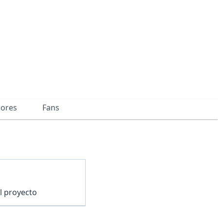
dores
Fans
l proyecto