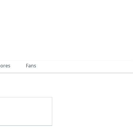
dores
Fans