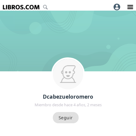
Dcabezueloromero
Miembro desde hace 4 años, 2 meses