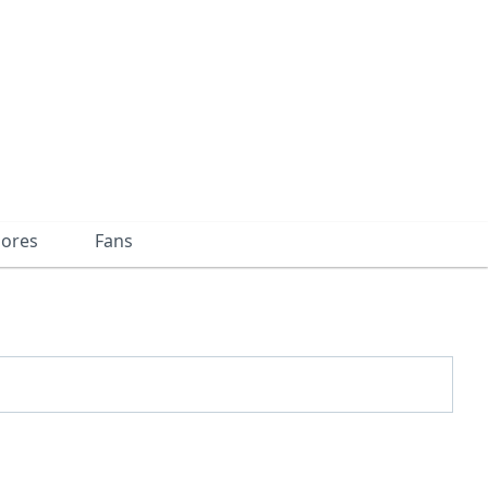
dores
Fans