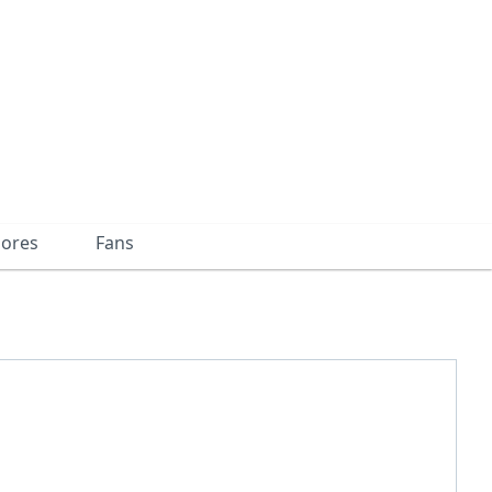
dores
Fans