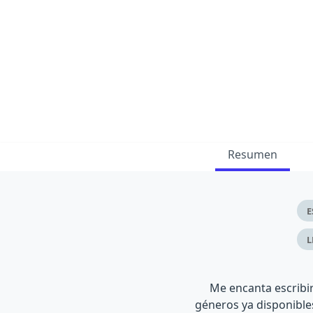
Resumen
E
L
Me encanta escribir
géneros ya disponibles 