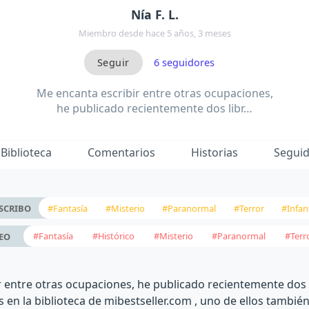
Nía F. L.
Miembro desde hace 5 años, 3 meses
6
seguidores
Me encanta escribir entre otras ocupaciones,
he publicado recientemente dos libr…
Biblioteca
Comentarios
Historias
Segui
#Fantasía
#Misterio
#Paranormal
#Terror
#Infant
SCRIBO
#Fantasía
#Histórico
#Misterio
#Paranormal
#Terr
EO
 entre otras ocupaciones, he publicado recientemente dos 
en la biblioteca de mibestseller.com , uno de ellos también 