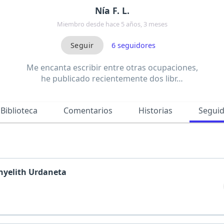
Nía F. L.
Miembro desde hace 5 años, 3 meses
6
seguidores
Me encanta escribir entre otras ocupaciones,
he publicado recientemente dos libr…
Biblioteca
Comentarios
Historias
Segui
nyelith Urdaneta