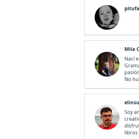
pituf
Mila 
Nací e
Grama
pasión
No hu
dive…
elins
Soy a
creati
disfru
libros