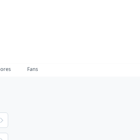
dores
Fans