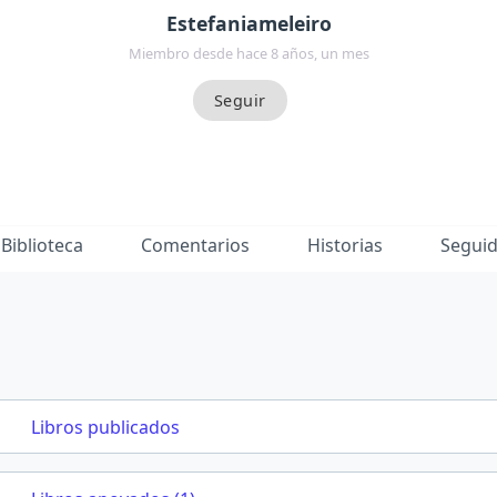
Estefaniameleiro
Miembro desde hace 8 años, un mes
Biblioteca
Comentarios
Historias
Segui
Libros publicados