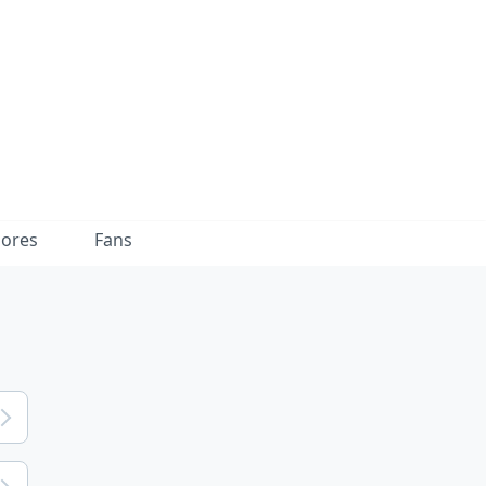
dores
Fans