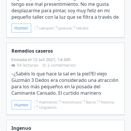
tengo ese mal presentimiento. No me gusta
desplazarme para pintar, soy muy feliz en mi
pequeño taller con la luz que se filtra a través de
la claraboya. No sé porqué acepté este trabajo,
Humor
vampiro
pintura
retrato
es demasiad…
Remedios caseros
Enviada el 12 oct 2021, 14:30h
54 lecturas
2 comentarios
–¿Sabéis lo que hace la sal en la piel?El viejo
Guzmán 3 Dedos era considerado una atracción
para los más pequeños en la posada del
Caminante Cansado. El curtido marinero
contaba divertidas historias de cómo el navío en
marineros
monstruos
Barco
historia
Humor
el que pasó su vida ha…
Ungüento
Ingenuo