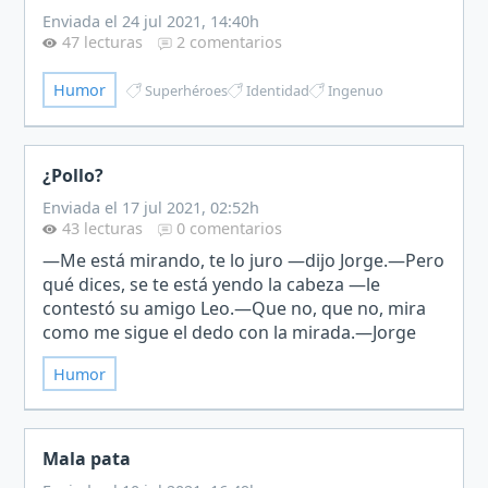
Enviada el 24 jul 2021, 14:40h
47 lecturas
2 comentarios
Humor
Superhéroes
Identidad
Ingenuo
¿Pollo?
Enviada el 17 jul 2021, 02:52h
43 lecturas
0 comentarios
—Me está mirando, te lo juro —dijo Jorge.—Pero
qué dices, se te está yendo la cabeza —le
contestó su amigo Leo.—Que no, que no, mira
como me sigue el dedo con la mirada.—Jorge
tío, mírame a mí, el calor de Tailandia te está
Humor
atontando más de l…
Mala pata