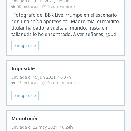
Enviada el 10 jul 2021, 16:49h
50 lecturas
6 comentarios
"Fotógrafo del BBK Live irrumpe en el escenario
con una caída apoteósica".Madre mía, el maldito
titular ha dado la vuelta al mundo, hasta en
tailandés lo he encontrado. A ver señores, ¿qué
le puede interesar a un tailandés que yo me
Sin género
haya caíd…
Imposible
Enviada el 19 jun 2021, 16:37h
12 lecturas
0 comentarios
Sin género
Monotonía
Enviada el 22 may 2021, 16:24h