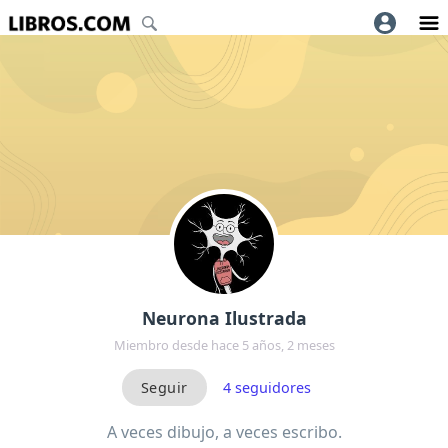
Neurona Ilustrada
Miembro desde hace 5 años, 2 meses
4
seguidores
A veces dibujo, a veces escribo.