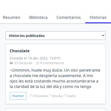
Resumen
Biblioteca
Comentarios
Historias
Chocolate
Enviada el 18 abr 2022, 19:01h
23 lecturas
4 comentarios
–Ummmm, huele muy dulce. Un olor penetrante
a chocolate me despierta suavemente. A mis
ojos les está costando mucho acostumbrarse a
la claridad de la luz del día y como no tengo
ganas de ir a trabajar me doy media vuelta y
Humor
Chocolate
Wonka
Sueño
remoloneo un poco m…