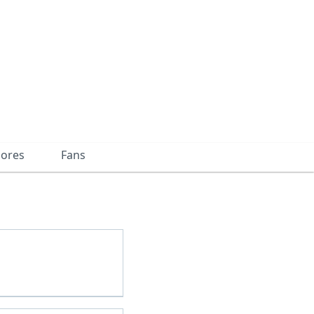
dores
Fans