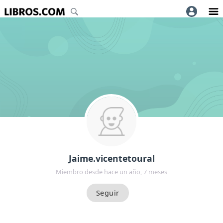
Jaime.vicentetoural
Miembro desde hace un año, 7 meses