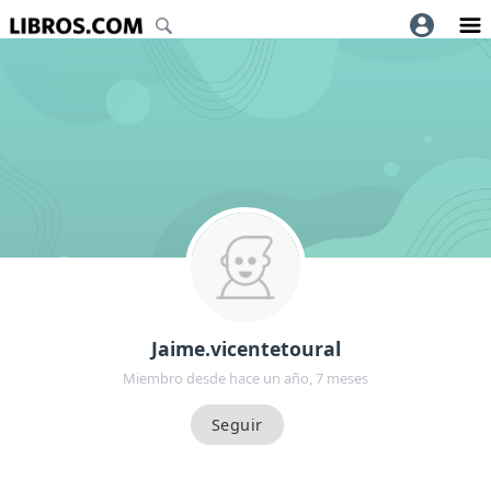
Jaime.vicentetoural
Miembro desde hace un año, 7 meses