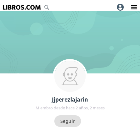
Jjperezlajarin
Miembro desde hace 2 años, 2 meses