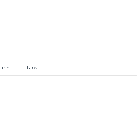
dores
Fans