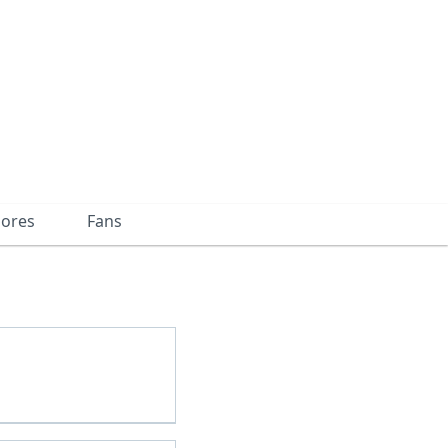
dores
Fans