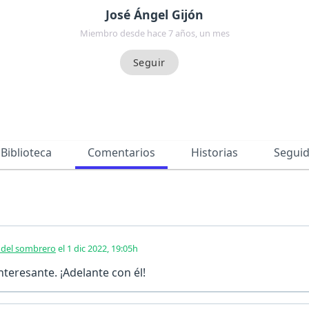
José Ángel Gijón
Miembro desde hace 7 años, un mes
Biblioteca
Comentarios
Historias
Segui
 del sombrero
el 1 dic 2022, 19:05h
teresante. ¡Adelante con él!