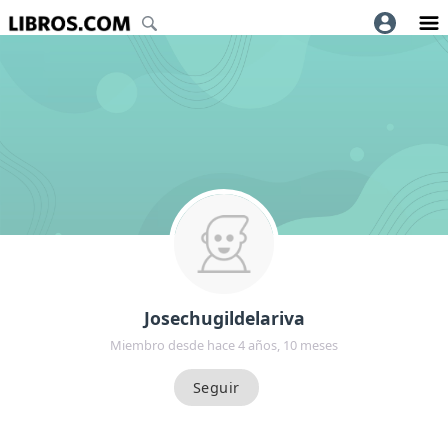
Josechugildelariva
Miembro desde hace 4 años, 10 meses