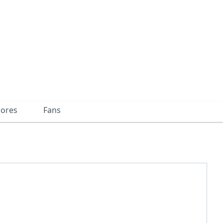
dores
Fans