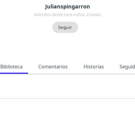
Julianspingarron
Miembro desde hace 4 años, 2 meses
Biblioteca
Comentarios
Historias
Segui