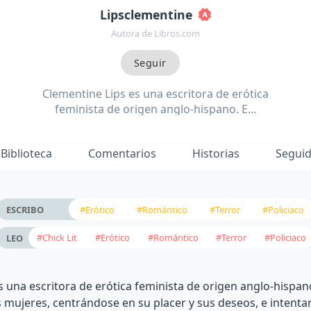
Lipsclementine
Autora de Libros.com
Clementine Lips es una escritora de erótica
feminista de origen anglo-hispano. E…
Biblioteca
Comentarios
Historias
Segui
#Erótico
#Romántico
#Terror
#Policiaco
ESCRIBO
#Chick Lit
#Erótico
#Romántico
#Terror
#Policiaco
LEO
s una escritora de erótica feminista de origen anglo-hispano
s mujeres, centrándose en su placer y sus deseos, e intenta