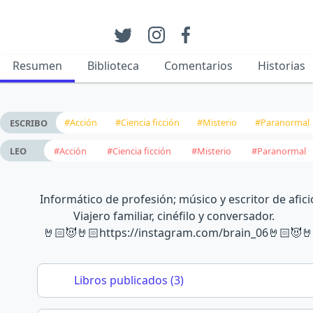
Resumen
Biblioteca
Comentarios
Historias
#Acción
#Ciencia ficción
#Misterio
#Paranormal
ESCRIBO
#Acción
#Ciencia ficción
#Misterio
#Paranormal
LEO
Informático de profesión; músico y escritor de afici
Viajero familiar, cinéfilo y conversador.
🤘🏻😈🤘🏻https://instagram.com/brain_06🤘🏻😈🤘
Libros publicados (3)