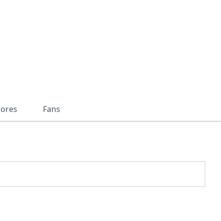
dores
Fans