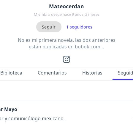
Mateocerdan
Miembro desde hace 9 años, 2 meses
1
seguidores
No es mi primera novela, las dos anteriores
están publicadas en bubok.com…
Biblioteca
Comentarios
Historias
Segui
ar Mayo
tor y comunicólogo mexicano.