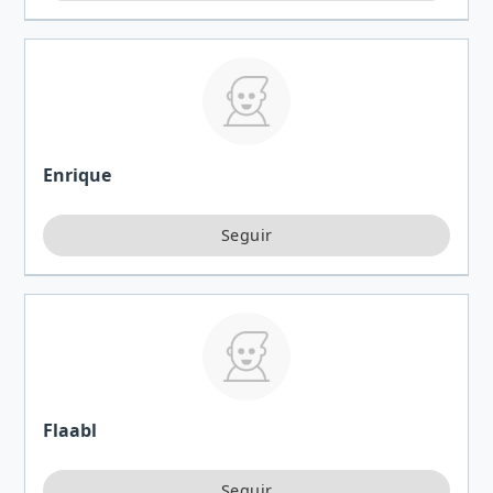
Enrique
Flaabl