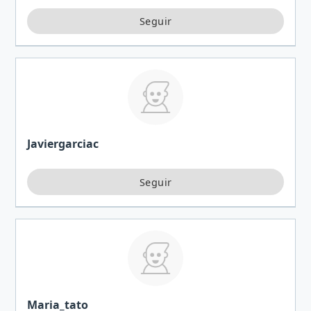
Javiergarciac
Maria_tato