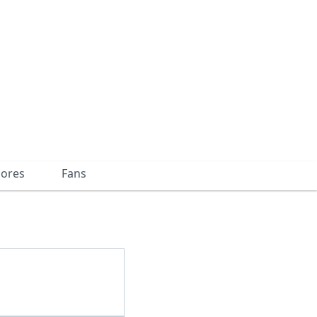
dores
Fans