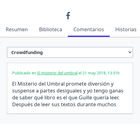
Resumen
Biblioteca
Comentarios
Historias
Publicado en
El misterio del umbral
el 21 may 2018, 13:31h
El Misterio del Umbral promete diversión y
suspense a partes desiguales y yo tengo ganas
de saber qué libro es el que Guille quería leer.
Después de leer sus textos durante muchos
años, Marco Valerio debe morir me impresionó
así que estoy segura de que El Misterio no me va
a decepcionar. Ni a tí tampoco. Apoyemos su…