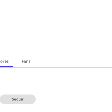
dores
Fans