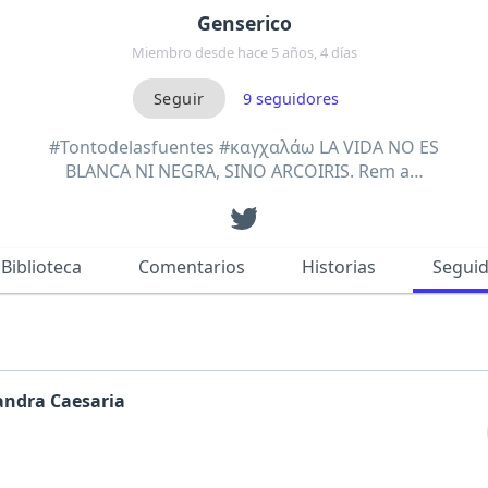
Genserico
Miembro desde hace 5 años, 4 días
9
seguidores
#Tontodelasfuentes #καγχαλάω LA VIDA NO ES
BLANCA NI NEGRA, SINO ARCOIRIS. Rem a…
Biblioteca
Comentarios
Historias
Segui
andra Caesaria