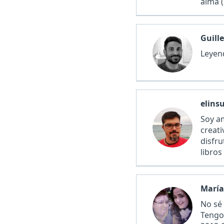
alma (
Guill
Leyen
elins
Soy a
creati
disfru
libros
María
No sé 
Tengo 