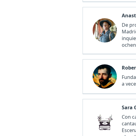
Anast
De pr
Madri
inqui
ochen
'Remi
Rober
Funda
a vece
Sara 
Con ca
cantau
Escena