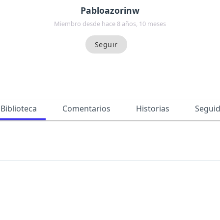
Pabloazorinw
Miembro desde hace 8 años, 10 meses
Biblioteca
Comentarios
Historias
Segui