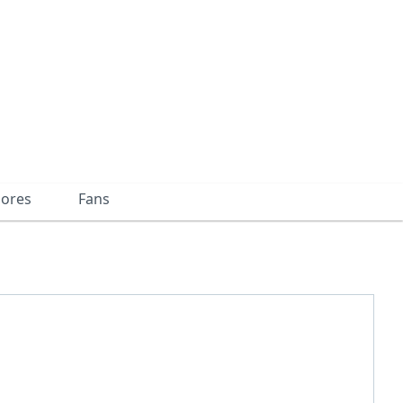
dores
Fans