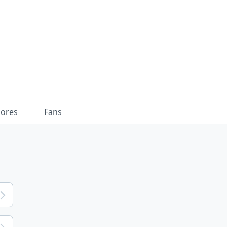
dores
Fans