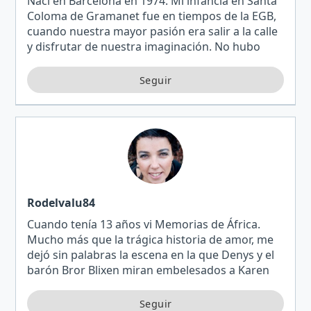
Nací en Barcelona en 1974. Mi infancia en Santa
Coloma de Gramanet fue en tiempos de la EGB,
cuando nuestra mayor pasión era salir a la calle
y disfrutar de nuestra imaginación. No hubo
necesidad de móviles ni de videojuegos para
nuestra dive…
Rodelvalu84
Cuando tenía 13 años vi Memorias de África.
Mucho más que la trágica historia de amor, me
dejó sin palabras la escena en la que Denys y el
barón Bror Blixen miran embelesados a Karen
mientras ella improvisa un cuento a la luz de
unas velas, q…