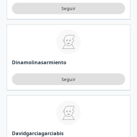
variantes. Insaciable lectora, y a veces escribo
para…
Dinamolinasarmiento
Davidgarciagarciabis