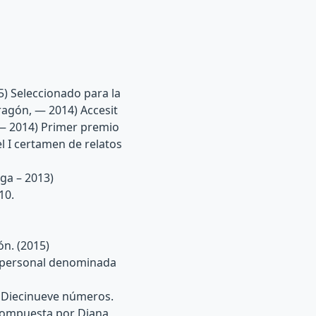
5) Seleccionado para la
ragón, — 2014) Accesit
 — 2014) Primer premio
l I certamen de relatos
aga – 2013)
10.
ón. (2015)
 personal denominada
a. Diecinueve números.
 compuesta por Diana