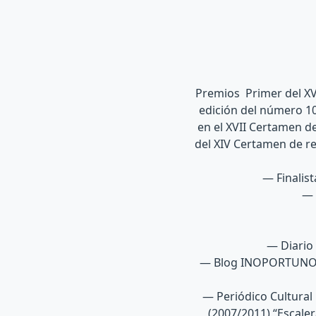
Premios Primer del XVI
edición del número 10
en el XVII Certamen d
del XIV Certamen de re
— Finalist
— 
— Diario 
— Blog INOPORTUNOS:
— Periódico Cultural 
(2007/2011) “Escale