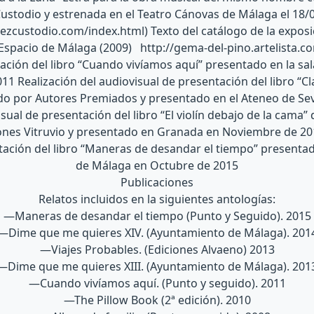
ustodio y estrenada en el Teatro Cánovas de Málaga el 18/
zcustodio.com/index.html) Texto del catálogo de la expos
 Espacio de Málaga (2009) http://gema-del-pino.artelista.co
ación del libro “Cuando vivíamos aquí” presentado en la sa
11 Realización del audiovisual de presentación del libro “C
do por Autores Premiados y presentado en el Ateneo de Sev
isual de presentación del libro “El violín debajo de la cama
ones Vitruvio y presentado en Granada en Noviembre de 201
ación del libro “Maneras de desandar el tiempo” presentad
de Málaga en Octubre de 2015
Publicaciones
Relatos incluidos en la siguientes antologías:
—Maneras de desandar el tiempo (Punto y Seguido). 2015
—Dime que me quieres XIV. (Ayuntamiento de Málaga). 201
—Viajes Probables. (Ediciones Alvaeno) 2013
—Dime que me quieres XIII. (Ayuntamiento de Málaga). 201
—Cuando vivíamos aquí. (Punto y seguido). 2011
—The Pillow Book (2ª edición). 2010