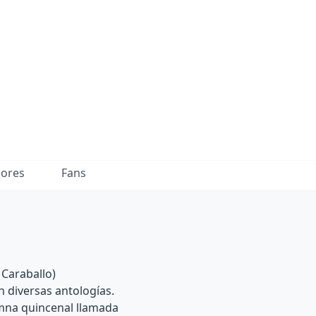
dores
Fans
 Caraballo)
n diversas antologías.
mna quincenal llamada