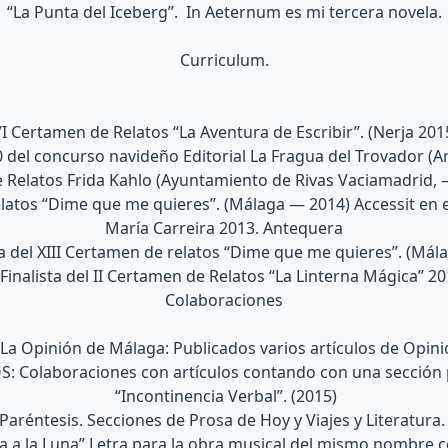
“La Punta del Iceberg”. In Aeternum es mi tercera novela.
Curriculum.
 Certamen de Relatos “La Aventura de Escribir”. (Nerja 201
 del concurso navideño Editorial La Fragua del Trovador (A
e Relatos Frida Kahlo (Ayuntamiento de Rivas Vaciamadrid,
latos “Dime que me quieres”. (Málaga — 2014) Accessit en e
María Carreira 2013. Antequera
a del XIII Certamen de relatos “Dime que me quieres”. (Mál
Finalista del II Certamen de Relatos “La Linterna Mágica” 20
Colaboraciones
La Opinión de Málaga: Publicados varios artículos de Opini
 Colaboraciones con artículos contando con una sección
“Incontinencia Verbal”. (2015)
Paréntesis. Secciones de Prosa de Hoy y Viajes y Literatur
ra a la Luna” Letra para la obra musical del mismo nombre