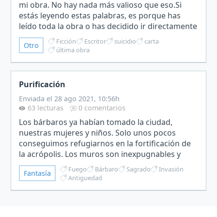
mi obra. No hay nada más valioso que eso.Si
estás leyendo estas palabras, es porque has
leído toda la obra o has decidido ir directamente
aquí. No te culpo, incluso si yo fuera tú, me la
Ficción
Escritor
suicidio
carta
Otro
habría s…
última obra
Purificación
Enviada el 28 ago 2021, 10:56h
63 lecturas
0 comentarios
Los bárbaros ya habían tomado la ciudad,
nuestras mujeres y niños. Solo unos pocos
conseguimos refugiarnos en la fortificación de
la acrópolis. Los muros son inexpugnables y
teníamos víveres para 6 meses. Estanterías de
Fuego
Bárbaro
Sagrado
Invasión
Fantasía
conocimiento que debía…
Antiguedad