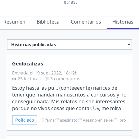
letras.
Resumen
Biblioteca
Comentarios
Historias
Geolocalizas
Enviada el 19 sept 2022, 18:12h
25 lecturas
5 comentarios
Estoy hasta las pu... (conteeeente) narices de
tener que mandar manuscritos a concursos y no
conseguir nada. Mis relatos no son interesantes
porque no vivos cosas que contar. Uy, me mira
raro ese señor. Mierda, he vuelto a hablar en
Policiaco
fama
asesinato
Asesino en serie
libro
alto.- Le…