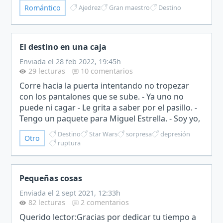
Romántico
Ajedrez
Gran maestro
Destino
cualquiera de ellos.Una mano se…
El destino en una caja
Enviada el 28 feb 2022, 19:45h
29 lecturas
10 comentarios
Corre hacia la puerta intentando no tropezar
con los pantalones que se sube. - Ya uno no
puede ni cagar - Le grita a saber por el pasillo. -
Tengo un paquete para Miguel Estrella. - Soy yo,
pero no he pedido nada desde hace meses. -
Destino
Star Wars
sorpresa
depresión
Otro
Firme aqu…
ruptura
Pequeñas cosas
Enviada el 2 sept 2021, 12:33h
82 lecturas
2 comentarios
Querido lector:Gracias por dedicar tu tiempo a