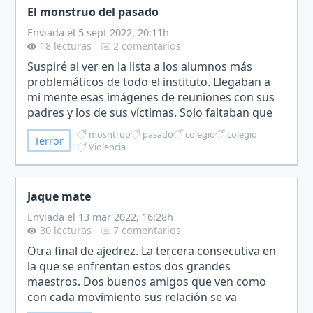
El monstruo del pasado
Enviada el 5 sept 2022, 20:11h
18 lecturas
2 comentarios
Suspiré al ver en la lista a los alumnos más
problemáticos de todo el instituto. Llegaban a
mi mente esas imágenes de reuniones con sus
padres y los de sus víctimas. Solo faltaban que
estuviesen en otro color para ser un
mosntruo
pasado
colegio
colegio
Terror
flashforward de pelíc…
Violencia
Jaque mate
Enviada el 13 mar 2022, 16:28h
30 lecturas
7 comentarios
Otra final de ajedrez. La tercera consecutiva en
la que se enfrentan estos dos grandes
maestros. Dos buenos amigos que ven como
con cada movimiento sus relación se va
consumiendo.Un error costaría el mundial a