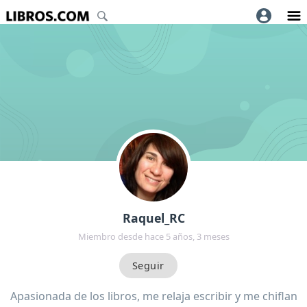
Raquel_RC
Miembro desde hace 5 años, 3 meses
Apasionada de los libros, me relaja escribir y me chiflan