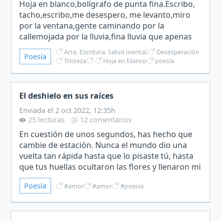
Hoja en blanco,bolígrafo de punta fina.Escribo,
tacho,escribo,me desespero, me levanto,miro
por la ventana,gente caminando por la
callemojada por la lluvia,fina lluvia que apenas
mojapero que a las señoras molesta.Ruido de
Arte. Escritura. Salud mental.
Desesperación
Poesía
coches, motos, bull…
Tristeza
Hoja en blanco
poesía
El deshielo en sus raíces
Enviada el 2 oct 2022, 12:35h
25 lecturas
12 comentarios
En cuestión de unos segundos, has hecho que
cambie de estación. Nunca el mundo dio una
vuelta tan rápida hasta que lo pisaste tú, hasta
que tus huellas ocultaron las flores y llenaron mi
prado de nieve, hasta que nublaste mi cielo de
Poesía
#amor
#amor
#poesía
miedos y…