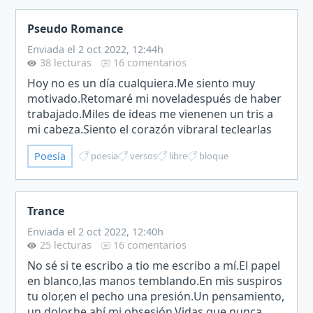
Pseudo Romance
Enviada el 2 oct 2022, 12:44h
38 lecturas
16 comentarios
Hoy no es un día cualquiera.Me siento muy
motivado.Retomaré mi noveladespués de haber
trabajado.Miles de ideas me vienenen un tris a
mi cabeza.Siento el corazón vibraral teclearlas
en mi testa.¡Dios mío, que nerviosismo!¡Necesito
Poesía
poesia
versos
libre
bloque
escribir ya!…
Trance
Enviada el 2 oct 2022, 12:40h
25 lecturas
16 comentarios
No sé si te escribo a tio me escribo a mí.El papel
en blanco,las manos temblando.En mis suspiros
tu olor,en el pecho una presión.Un pensamiento,
un dolor,he ahí mi obsesión.Vidas que nunca