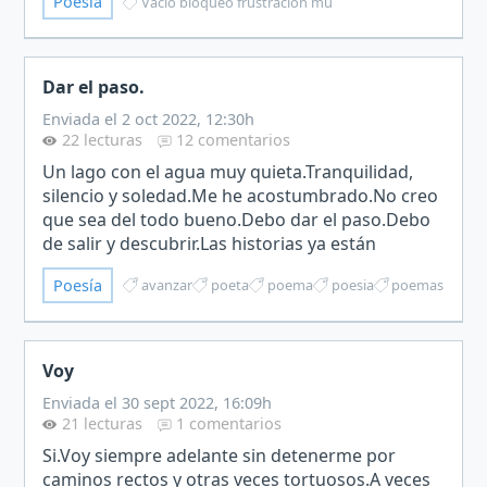
Poesía
Vacío bloqueo frustración mu
tráquea atrancada,d…
Dar el paso.
Enviada el 2 oct 2022, 12:30h
22 lecturas
12 comentarios
Un lago con el agua muy quieta.Tranquilidad,
silencio y soledad.Me he acostumbrado.No creo
que sea del todo bueno.Debo dar el paso.Debo
de salir y descubrir.Las historias ya están
inventadas.Fueron creadas hace eones,pero mi
Poesía
avanzar
poeta
poema
poesia
poemas
deber es salir y…
Voy
Enviada el 30 sept 2022, 16:09h
21 lecturas
1 comentarios
Si.Voy siempre adelante sin detenerme por
caminos rectos y otras veces tortuosos.A veces