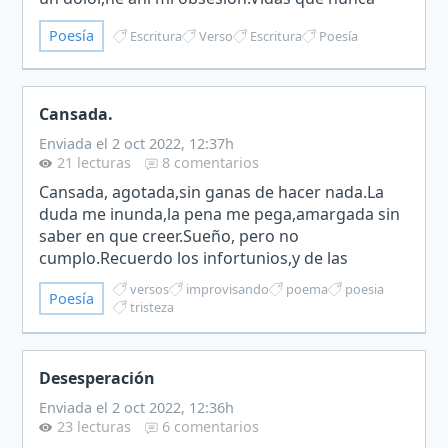
vivo.Escenarios que solo describo.Diálogos que
Poesía
Escritura
Verso
Escritura
Poesía
nunca…
Cansada.
Enviada el 2 oct 2022, 12:37h
21 lecturas
8 comentarios
Cansada, agotada,sin ganas de hacer nada.La
duda me inunda,la pena me pega,amargada sin
saber en que creer.Sueño, pero no
cumplo.Recuerdo los infortunios,y de las
alegrías todos se olvidan.Atrapada en un
versos
improvisando
poema
poesia
Poesía
circulo,en una tela de araña.Estancada…
tristeza
Desesperación
Enviada el 2 oct 2022, 12:36h
23 lecturas
6 comentarios