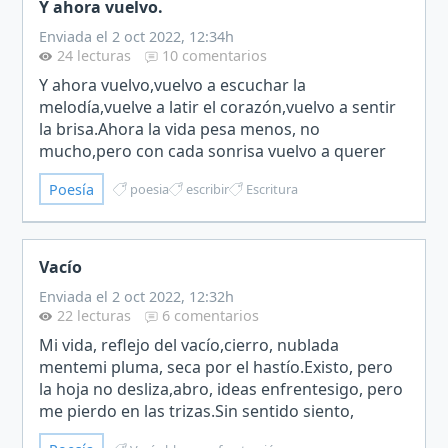
Y ahora vuelvo.
Enviada el 2 oct 2022, 12:34h
24 lecturas
10 comentarios
Y ahora vuelvo,vuelvo a escuchar la
melodía,vuelve a latir el corazón,vuelvo a sentir
la brisa.Ahora la vida pesa menos, no
mucho,pero con cada sonrisa vuelvo a querer
sin razón,a perder la razón y el caparazón tras el
Poesía
poesia
escribir
Escritura
que se esconden mis pal…
Vacío
Enviada el 2 oct 2022, 12:32h
22 lecturas
6 comentarios
Mi vida, reflejo del vacío,cierro, nublada
mentemi pluma, seca por el hastío.Existo, pero
la hoja no desliza,abro, ideas enfrentesigo, pero
me pierdo en las trizas.Sin sentido siento,
soberana sabiduría,troqueos truncados,