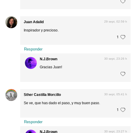
Juan Adalid
29 sept, 02:59 h
Inspirador y precioso.
1
Responder
N.J.Brown
30 sept, 23:26 h
Gracias Juan!
Sther Castilla Morcillo
30 sept, 05:41 h
Se ve, que has dado el paso, y muy buen paso.
1
Responder
N.J.Brown
30 sept, 23:27 h