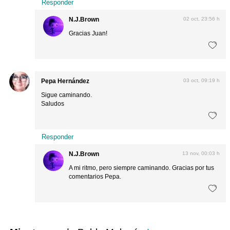
Responder
N.J.Brown
02 oct, 23:56 h
Gracias Juan!
Pepa Hernández
03 oct, 09:19 h
Sigue caminando.
Saludos
Responder
N.J.Brown
13 nov, 00:03 h
A mi ritmo, pero siempre caminando. Gracias por tus
comentarios Pepa.