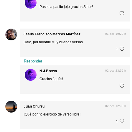
Pasito a pasito jeje gracias Sther!
Jesús Francisco Marcos Martínez
01 oct, 19:20 h
Dalo, por favor!!!! Muy buenos versos
1
Responder
N.J.Brown
02 oct, 23:56 h
Gracias Jesús!
Juan Churru
02 oct, 12:30 h
¡Qué bonito ejercicio de verso libre!
1