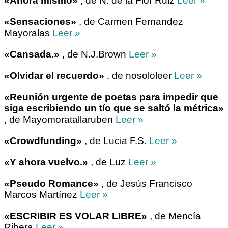
«Ahora mismo»
, de N. de la Flor Ruiz
Leer »
«Sensaciones»
, de Carmen Fernandez
Mayoralas
Leer »
«Cansada.»
, de N.J.Brown
Leer »
«Olvidar el recuerdo»
, de nosololeer
Leer »
«Reunión urgente de poetas para impedir que
siga escribiendo un tío que se saltó la métrica»
, de Mayomoratallaruben
Leer »
«Crowdfunding»
, de Lucia F.S.
Leer »
«Y ahora vuelvo.»
, de Luz
Leer »
«Pseudo Romance»
, de Jesús Francisco
Marcos Martínez
Leer »
«ESCRIBIR ES VOLAR LIBRE»
, de Mencía
Ribera
Leer »