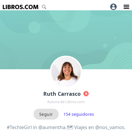
Ruth Carrasco
Autora de Libros.com
154
seguidores
#TechieGirl in @aumentha.🗺 Viajes en @nos_vamos.