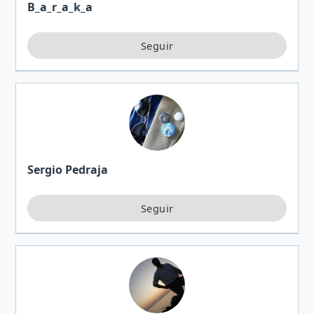
B_a_r_a_k_a
Sergio Pedraja