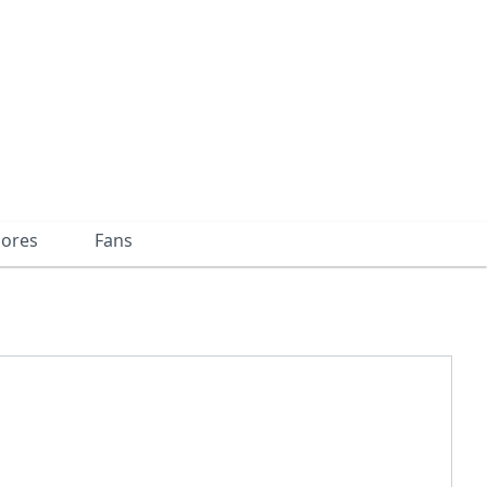
dores
Fans