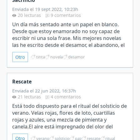
Sacrificio
Enviada el 19 sept 2022, 10:23h
20 lecturas
9 comentarios
Un día más sentado ante un papel en blanco.
Desde que estoy enamorado no soy capaz de
escribir ni una sola frase. Mis mejores novelas
las he escrito desde el desamor, el abandono, el
sufrimiento que genera pensar en lo que pudo
Otro
tinta
novela
desamor
ser y no será,…
Rescate
Enviada el 22 jun 2022, 16:37h
21 lecturas
4 comentarios
Está todo dispuesto para el ritual del solsticio de
verano. Velas rojas, flores de loto, cuartillas
rojas y azules, una mezcla de pimienta y
canela.El aire está impregnado del olor del
incienso. La oscuridad rota por el titilar de las
Otro
verano
solsticio
paz
rescate
ritual