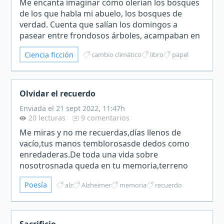
Me encanta imaginar cómo olerían los bosques
de los que habla mi abuelo, los bosques de
verdad. Cuenta que salían los domingos a
pasear entre frondosos árboles, acampaban en
verano en estructuras de tela protegidos del sol
Ciencia ficción
cambio climático
libro
papel
por las ramas de pi…
Olvidar el recuerdo
Enviada el 21 sept 2022, 11:47h
20 lecturas
9 comentarios
Me miras y no me recuerdas,días llenos de
vacío,tus manos temblorosasde dedos como
enredaderas.De toda una vida sobre
nosotrosnada queda en tu memoria,terreno
seco y baldío,extraños yo y el fruto de nuestro
Poesía
alz
Alzheimer
memoria
recuerdo
amor.Repito nuestros nombres con d…