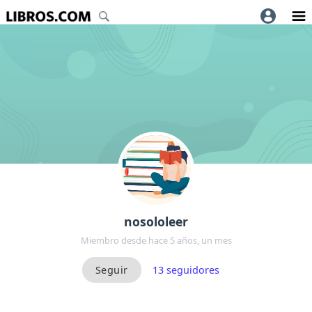
nosololeer
Miembro desde hace 5 años, un mes
13
seguidores