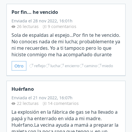
Por fin... he vencido
Enviada el 28 nov 2022, 16:01h
26 lecturas
9 comentarios
Sola de espaldas al espejo...Por fin te he vencido.
No conoces nada de mi lucha; probablemente ya
ni me recuerdes. Yo a ti tampoco pero lo que
hiciste conmigo me ha acompañado durante
tanto tiempo...Por fin te he vencido. Dejé atrás el
Otro
reflejo
lucha
encierro
camino
miedo
encier…
Huérfano
Enviada el 21 nov 2022, 16:07h
22 lecturas
14 comentarios
La explosión en la fábrica de gas se ha llevado a
papá y ha enterrado en vida a mi madre.
Huérfano.La vecina ayuda a mamá a preparar la
maleta con la poca ropa que tengo y, en un