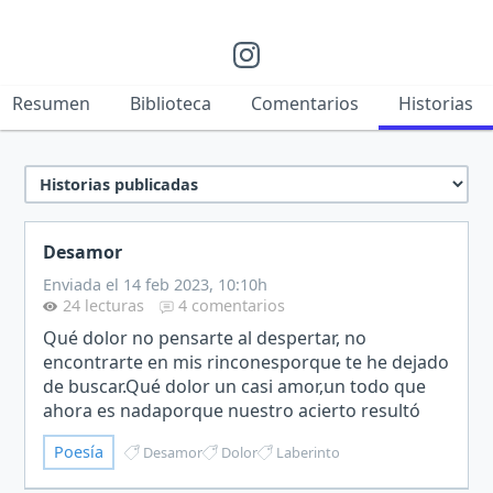
Resumen
Biblioteca
Comentarios
Historias
Desamor
Enviada el 14 feb 2023, 10:10h
24 lecturas
4 comentarios
Qué dolor no pensarte al despertar, no
encontrarte en mis rinconesporque te he dejado
de buscar.Qué dolor un casi amor,un todo que
ahora es nadaporque nuestro acierto resultó
error.Qué dolor el destiempo, no avanzar,el hoy
Poesía
Desamor
Dolor
Laberinto
sí, mañana tal vez,…