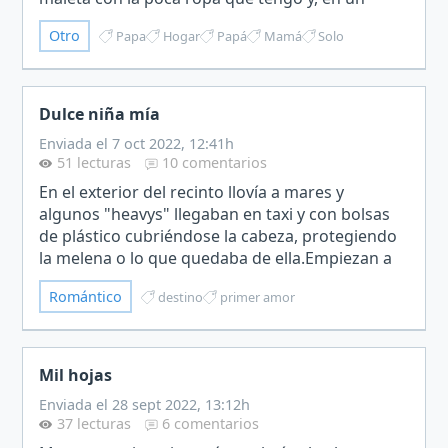
despiste de ambas, meto un par de tebeos de El
Otro
Papa
Hogar
Papá
Mamá
Solo
Capitán Trueno y…
Dulce niña mía
Enviada el 7 oct 2022, 12:41h
51 lecturas
10 comentarios
En el exterior del recinto llovía a mares y
algunos "heavys" llegaban en taxi y con bolsas
de plástico cubriéndose la cabeza, protegiendo
la melena o lo que quedaba de ella.Empiezan a
escucharse algunos pitidos increpando a la
Romántico
destino
primer amor
banda por la ho…
Mil hojas
Enviada el 28 sept 2022, 13:12h
37 lecturas
6 comentarios