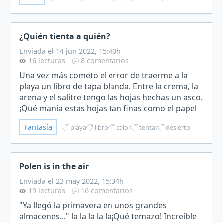
llamas…
¿Quién tienta a quién?
Enviada el 14 jun 2022, 15:40h
16 lecturas
8 comentarios
Una vez más cometo el error de traerme a la
playa un libro de tapa blanda. Entre la crema, la
arena y el salitre tengo las hojas hechas un asco.
¡Qué manía estas hojas tan finas como el papel
de fumar y borde de pan de oro! Supongo que
Fantasía
playa
libro
calor
tentar
desierto
es par…
Polen is in the air
Enviada el 23 may 2022, 15:34h
19 lecturas
16 comentarios
"Ya llegó la primavera en unos grandes
almacenes..." la la la la la¡Qué temazo! Increíble