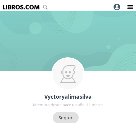
Vyctoryalimasilva
Miembro desde hace un año, 11 meses