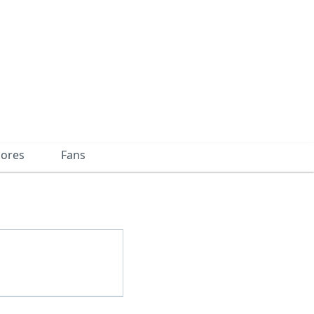
dores
Fans