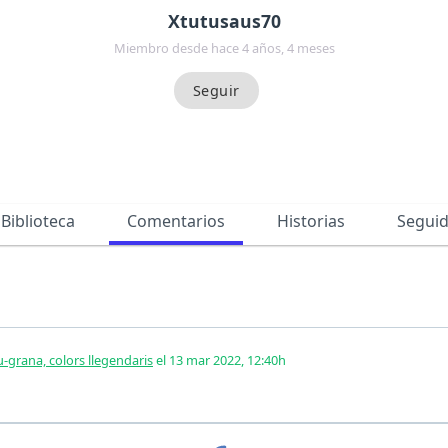
Xtutusaus70
Miembro desde hace 4 años, 4 meses
Biblioteca
Comentarios
Historias
Segui
u-grana, colors llegendaris
el 13 mar 2022, 12:40h