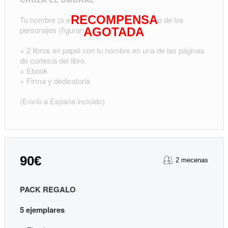
RECOMPENSA
Tu nombre (o el de quien quieras) para uno de los
personajes (figurantes) del libro
AGOTADA
+ 2 libros en papel con tu nombre en una de las páginas
de cortesía del libro.
+ Ebook
+ Firma y dedicatoria
(Envío a España incluido)
90€
2 mecenas
PACK REGALO
5 ejemplares