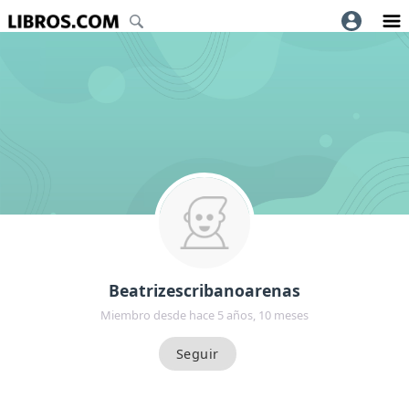
Beatrizescribanoarenas
Miembro desde hace 5 años, 10 meses