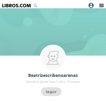
Beatrizescribanoarenas
Miembro desde hace 5 años, 10 meses