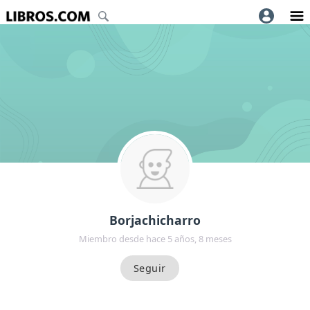
Borjachicharro
Miembro desde hace 5 años, 8 meses