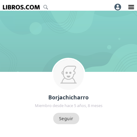
Borjachicharro
Miembro desde hace 5 años, 8 meses