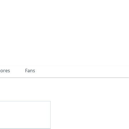
dores
Fans