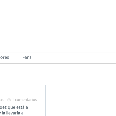
dores
Fans
ras
1 comentarios
idez que está a
la llevaría a