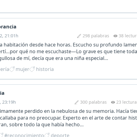
orancia
2, 21:01h
298 palabras
38 lectu
 la habitación desde hace horas. Escucho su profundo lame
rtí…por qué no me escuchaste—Lo grave es que tiene toda 
ullosa de mí, decía que era una niña especial…
ería
mujer
historia
ia
, 23:19h
300 palabras
23 lectura
ltimamente perdido en la nebulosa de su memoria. Hacía ti
callaba para no preocupar. Experto en el arte de contar hist
aran, sobre todo la que había hecho…
#reconocimiento
deporte