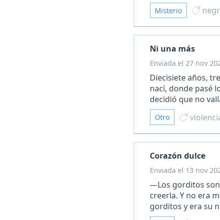
negr
Misterio
Ni una más
Enviada el 27 nov 20
Diecisiete años, tr
nací, donde pasé l
decidió que no va
violenci
Otro
Corazón dulce
Enviada el 13 nov 20
—Los gorditos son 
creerla. Y no era m
gorditos y era su 