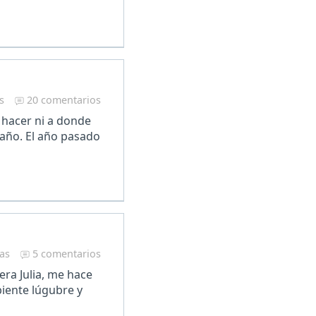
s
20 comentarios
 hacer ni a donde
 año. El año pasado
ras
5 comentarios
a Julia, me hace
biente lúgubre y