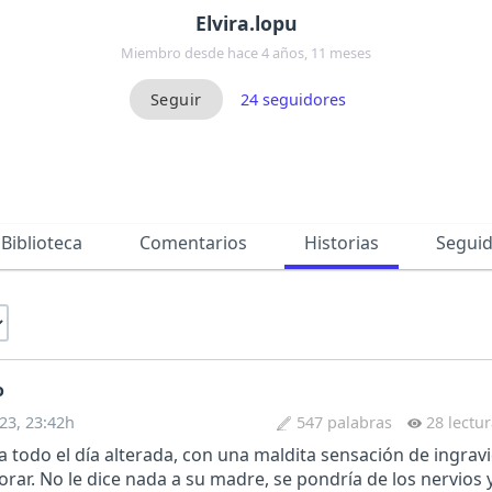
Elvira.lopu
Miembro desde hace 4 años, 11 meses
24
seguidores
Biblioteca
Comentarios
Historias
Segui
o
23, 23:42h
547 palabras
28 lectu
va todo el día alterada, con una maldita sensación de ingrav
orar. No le dice nada a su madre, se pondría de los nervios y 