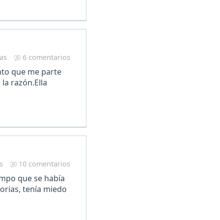
ras
6 comentarios
nto que me parte
la razón.Ella
s
10 comentarios
empo que se había
orias, tenía miedo