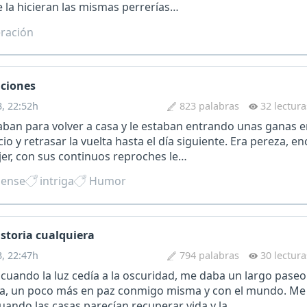
 la hicieran las mismas perrerías…
ración
iciones
3, 22:52h
823 palabras
32 lectura
aban para volver a casa y le estaban entrando unas ganas 
cio y retrasar la vuelta hasta el día siguiente. Era pereza, 
er, con sus continuos reproches le…
pense
intriga
Humor
storia cualquiera
3, 22:47h
794 palabras
30 lectura
uando la luz cedía a la oscuridad, me daba un largo paseo 
la, un poco más en paz conmigo misma y con el mundo. Me
ando las casas parecían recuperar vida y la…