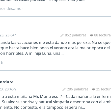
or desamor
23, 23:04h
852 palabras
88 lectura
cando las vacaciones me está dando más pereza. No sé qué
porque hasta hace bien poco el verano era la mejor época del
ron horribles. A mi hija Luna, una…
ia
 cordura
23, 23:45h
286 palabras
25 lectu
ra esta mañana Mr. Montresor?—Cada mañana la enfermer
 Su alegre sonrisa y natural simpatía desentona con el am
cimiento. No contesto, ella tampoco espera ni…