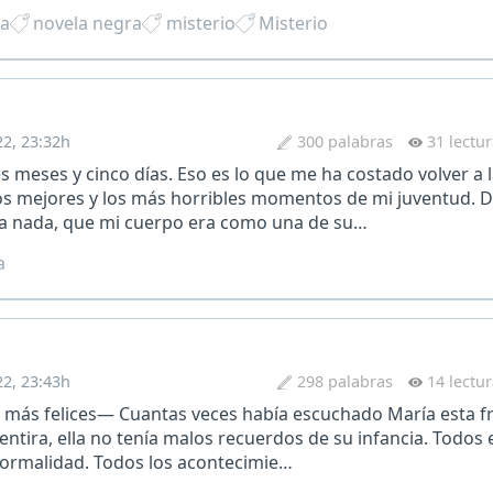
a
novela negra
misterio
Misterio
22, 23:32h
300 palabras
31 lectu
es meses y cinco días. Eso es lo que me ha costado volver a
os mejores y los más horribles momentos de mi juventud. 
lía nada, que mi cuerpo era como una de su…
a
22, 23:43h
298 palabras
14 lectu
más felices— Cuantas veces había escuchado María esta fra
entira, ella no tenía malos recuerdos de su infancia. Todos 
normalidad. Todos los acontecimie…