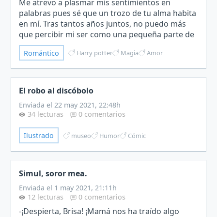
Me atrevo a plasmar mis sentimientos en
palabras pues sé que un trozo de tu alma habita
en mí. Tras tantos años juntos, no puedo más
que percibir mi ser como una pequeña parte de
ti. No tengo mayor objetivo que permanecer a
Romántico
Harry potter
Magia
Amor
tu lado, obedecer…
El robo al discóbolo
Enviada el 22 may 2021, 22:48h
34 lecturas
0 comentarios
Ilustrado
museo
Humor
Cómic
Simul, soror mea.
Enviada el 1 may 2021, 21:11h
12 lecturas
0 comentarios
-¡Despierta, Brisa! ¡Mamá nos ha traído algo