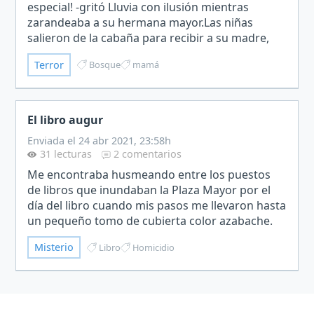
especial! -gritó Lluvia con ilusión mientras
zarandeaba a su hermana mayor.Las niñas
salieron de la cabaña para recibir a su madre,
quien cargaba un ciervo sobre su hombro. Con
Terror
Bosque
mamá
las manos llenas de…
El libro augur
Enviada el 24 abr 2021, 23:58h
31 lecturas
2 comentarios
Me encontraba husmeando entre los puestos
de libros que inundaban la Plaza Mayor por el
día del libro cuando mis pasos me llevaron hasta
un pequeño tomo de cubierta color azabache.
Lo observé cuidadosamente para darme cuenta
Misterio
Libro
Homicidio
de que sus hojas…