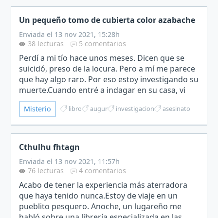
Un pequeño tomo de cubierta color azabache
Enviada el 13 nov 2021, 15:28h
38 lecturas
5 comentarios
Perdí a mi tío hace unos meses. Dicen que se
suicidó, preso de la locura. Pero a mí me parece
que hay algo raro. Por eso estoy investigando su
muerte.Cuando entré a indagar en su casa, vi
que había algunos periódicos apilados. Después
Misterio
libro
augur
investigacion
asesinato
de leer…
Cthulhu fhtagn
Enviada el 13 nov 2021, 11:57h
76 lecturas
4 comentarios
Acabo de tener la experiencia más aterradora
que haya tenido nunca.Estoy de viaje en un
pueblito pesquero. Anoche, un lugareño me
habló sobre una librería especializada en las