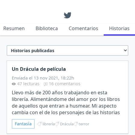
Resumen
Biblioteca
Comentarios
Historias
Un Drácula de película
Enviada el 13 nov 2021, 18:22h
47 lecturas
16 comentarios
Llevo más de 200 años trabajando en esta
librería. Alimentándome del amor por los libros
de aquellos que entran a husmear. Mi aspecto
cambia con el de los personajes de las historias
que leo. Soy un demonio que disfruta
Fantasía
librería
Drácula
terror
leyendo.Hay una chica…